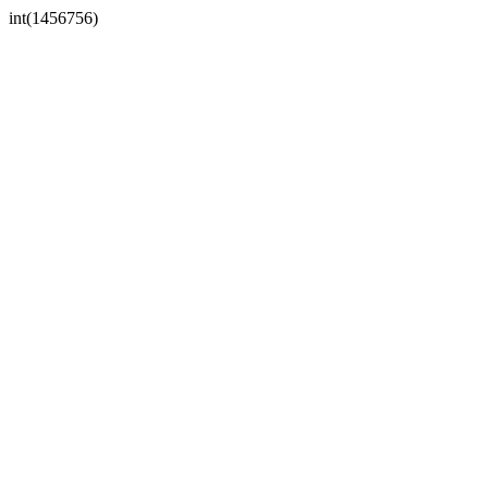
int(1456756)