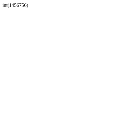
int(1456756)